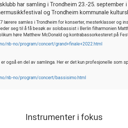
klubb har samling i Trondheim 23.-25. september 
rmusikkfestival og Trondheim kommunale kulturs
7 lærere samles i Trondheim for konserter, mesterklasser og ins
eder seg til å få besøk av solobassist i Berlin filharmonien Ma
likum høre Matthew McDonald og kontrabassorkesteret på Festi
.no/nb-no/program/concert/grand+finale+2022.html
r også en del av samlinga. Her er det kun profesjonelle som spi
.no/nb-no/program/concert/bassisimo.html
Instrumenter i fokus