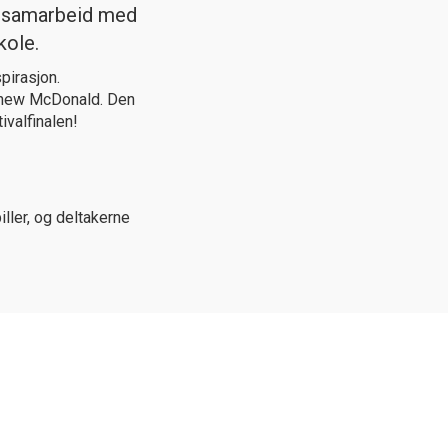
i samarbeid med
kole.
pirasjon.
tthew McDonald. Den
valfinalen!
ller, og deltakerne