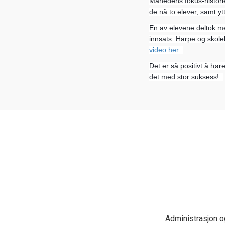
Månedens fokus-historie
de nå to elever, samt yt
En av elevene deltok me
innsats. Harpe og skolek
video her: 
Det er så positivt å høre
det med stor suksess!  
Administrasjon o