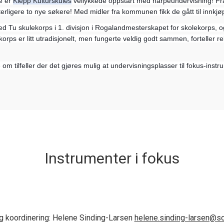
 er 
Klepp Kulturskules
 vellykkede oppstart med harpeundervisning! Fra
terligere to nye søkere! Med midler fra kommunen fikk de gått til innkjøp
d Tu skulekorps i 1. divisjon i Rogalandmesterskapet for skolekorps, o
orps er litt utradisjonelt, men fungerte veldig godt sammen, forteller 
 om tilfeller der det gjøres mulig at undervisningsplasser til fokus-instr
Instrumenter i fokus
g koordinering: Helene Sinding-Larsen
helene.sinding-larsen@