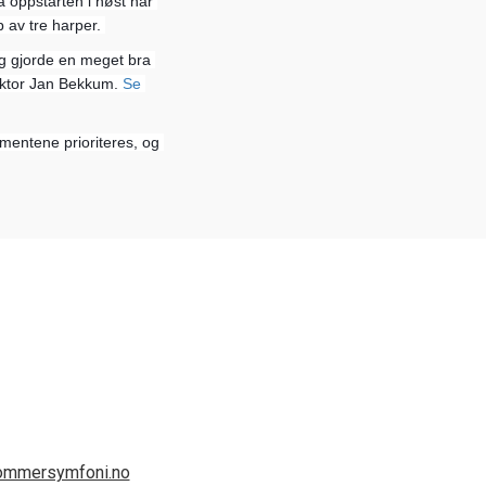
 oppstarten i høst har 
 av tre harper. 
g gjorde en meget bra 
rektor Jan Bekkum. 
Se 
umentene prioriteres, og 
sommersymfoni.no